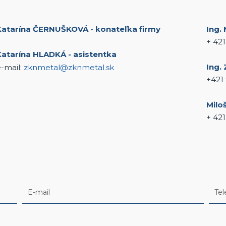
Katarína ČERNUŠKOVÁ - konateľka firmy
Ing.
+ 42
Katarína HLADKÁ - asistentka
Ing.
-mail:
zknmetal@zknmetal.sk
+421
Milo
+ 421