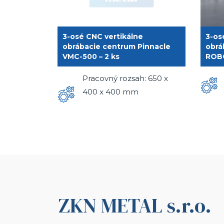
3-osé CNC vertikálne
3-os
obrábacie centrum Pinnacle
obrá
VMC-500 – 2 ks
ROBO
Pracovný rozsah: 650 x
400 x 400 mm
ZKN METAL s.r.o.