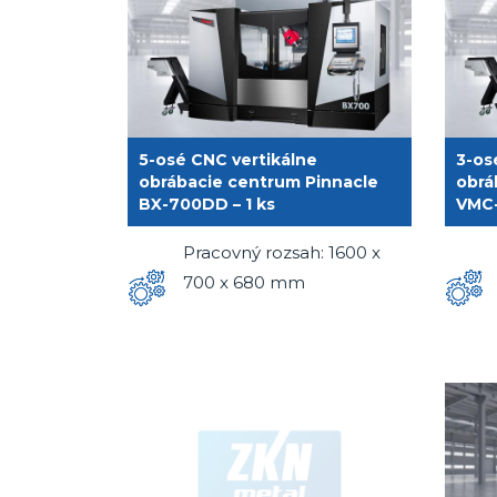
5-osé CNC vertikálne
3-os
obrábacie centrum Pinnacle
obrá
BX-700DD – 1 ks
VMC-
Pracovný rozsah: 1600 x
700 x 680 mm