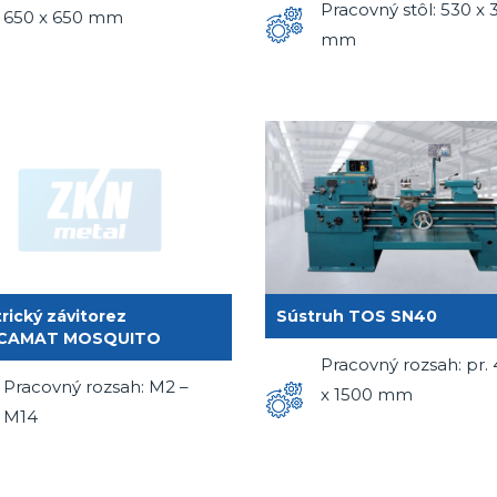
Pracovný stôl: 530 x 
650 x 650 mm
mm
trický závitorez
Sústruh TOS SN40
CAMAT MOSQUITO
Pracovný rozsah: pr.
Pracovný rozsah: M2 –
x 1500 mm
M14