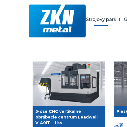
Skočiť
na
hlavný
O nás
Strojový park
G
obsah
5-osé CNC vertikálne
Pies
obrábacie centrum Leadwell
V-40iT – 1 ks