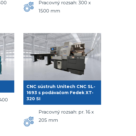
300
Pracovný rozsah: 300 x
1500 mm
CNC sústruh Unitech CNC SL-
1693 s podávačom Fedek XT-
320 SI
 400
Pracovný rozsah: pr. 16 x
205 mm