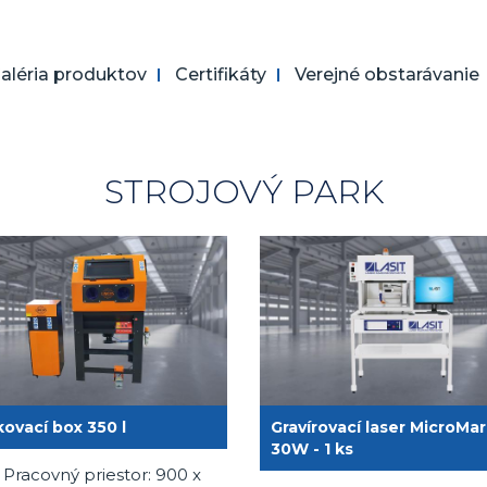
aléria produktov
Certifikáty
Verejné obstarávanie
STROJOVÝ PARK
kovací box 350 l
Gravírovací laser MicroMa
30W - 1 ks
Pracovný priestor: 900 x