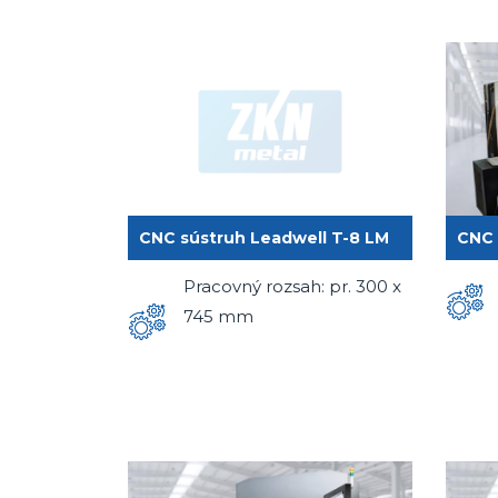
CNC sústruh Leadwell T-8 LM
CNC 
Pracovný rozsah: pr. 300 x
745 mm