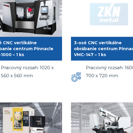
é CNC vertikálne
3-osé CNC vertikálne
banie centrum Pinnacle
obrábanie centrum Pinna
1000 – 1 ks
VMC-147 – 1 ks
Pracovný rozsah: 1020 x
Pracovný rozsah: 160
560 x 560 mm
700 x 720 mm