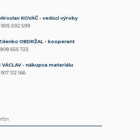
 Miroslav KOVÁČ - vedúci výroby
1 905 592 599
 Zdenko OBDRŽAL - kooperant
 908 655 723
š VÁCLAV - nákupca materiálu
 917 112 166