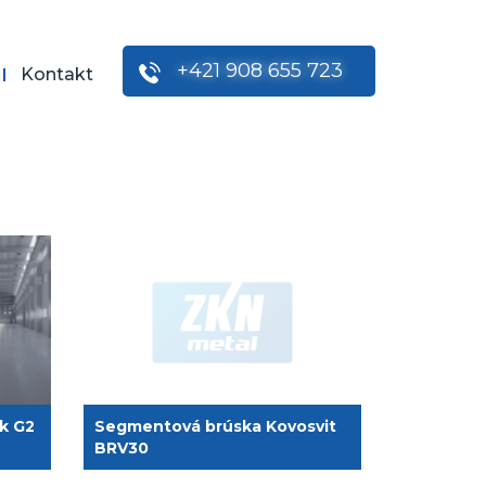
+421 908 655 723
Kontakt
rk G2
Segmentová brúska Kovosvit
BRV30