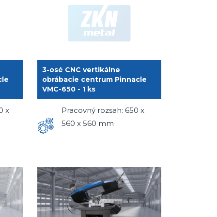
3-osé CNC vertikálne
cle
obrábacie centrum Pinnacle
VMC-650 - 1 ks
0 x
Pracovný rozsah: 650 x
560 x 560 mm