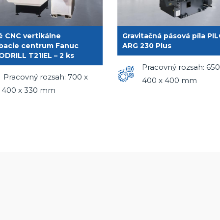
é CNC vertikálne
Gravitačná pásová píla PI
bacie centrum Fanuc
ARG 230 Plus
DRILL T21IEL – 2 ks
Pracovný rozsah: 650
Pracovný rozsah: 700 x
400 x 400 mm
400 x 330 mm