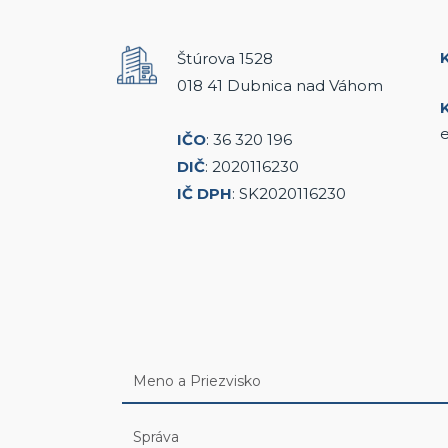
Štúrova 1528
018 41 Dubnica nad Váhom
e
IČO
: 36 320 196
DIČ
: 2020116230
IČ DPH
: SK2020116230