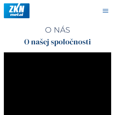
Skočiť
na
Togg
hlavný
navig
obsah
O NÁS
O našej spoločnosti