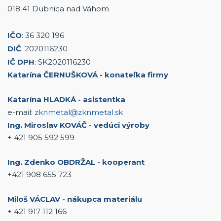
018 41 Dubnica nad Váhom
IČO
: 36 320 196
DIČ
: 2020116230
IČ DPH
: SK2020116230
Katarína ČERNUŠKOVÁ - konateľka firmy
Katarína HLADKÁ - asistentka
e-mail:
zknmetal@zknmetal.sk
Ing. Miroslav KOVÁČ - vedúci výroby
+ 421 905 592 599
Ing. Zdenko OBDRŽAL - kooperant
+421 908 655 723
Miloš VÁCLAV - nákupca materiálu
+ 421 917 112 166