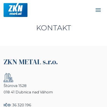
Skočiť
na
Togg
hlavný
navig
obsah
KONTAKT
ZKN METAL s.r.o.
Štúrova 1528
018 41 Dubnica nad Váhom
IČO
: 36 320 196