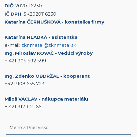
DIČ
: 2020116230
IČ DPH
: SK2020116230
Katarína ČERNUŠKOVÁ - konateľka firmy
Katarína HLADKÁ - asistentka
e-mail:
zknmetal@zknmetal.sk
Ing. Miroslav KOVÁČ - vedúci výroby
+ 421 905 592 599
Ing. Zdenko OBDRŽAL - kooperant
+421 908 655 723
Miloš VÁCLAV - nákupca materiálu
+ 421 917 112 166